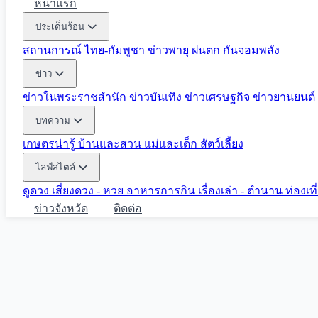
หน้าแรก
ประเด็นร้อน
สถานการณ์ ไทย-กัมพูชา
ข่าวพายุ ฝนตก
กันจอมพลัง
ข่าว
ข่าวในพระราชสำนัก
ข่าวบันเทิง
ข่าวเศรษฐกิจ
ข่าวยานยนต์
บทความ
เกษตรน่ารู้
บ้านและสวน
แม่และเด็ก
สัตว์เลี้ยง
ไลฟ์สไตล์
ดูดวง
เสี่ยงดวง - หวย
อาหารการกิน
เรื่องเล่า - ตำนาน
ท่องเท
ข่าวจังหวัด
ติดต่อ