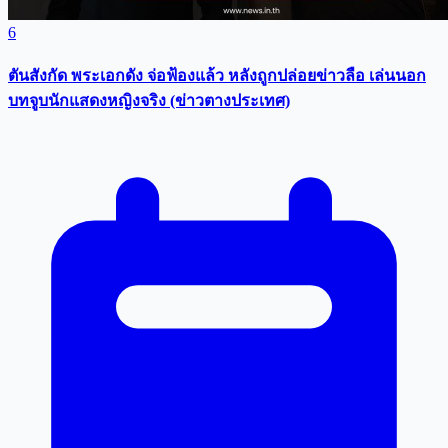
6
ตันสังกัด พระเอกดัง จ่อฟ้องแล้ว หลังถูกปล่อยข่าวลือ เล่นนอก
บทจูบนักแสดงหญิงจริง (ข่าวตางประเทศ)