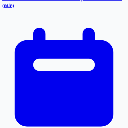
(ตปท)