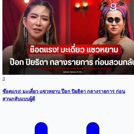
3
ช๊อตแรง! มะเดี่ยว แซวหยาบ ป๊อก ปิยธิดา กลางรายการ ก่อน
สวนกลับแบบผู้ดี