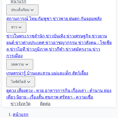
หน้าแรก
ประเด็นร้อน
สถานการณ์ ไทย-กัมพูชา
ข่าวพายุ ฝนตก
กันจอมพลัง
ข่าว
ข่าวในพระราชสำนัก
ข่าวบันเทิง
ข่าวเศรษฐกิจ
ข่าวยาน
ยนต์
ข่าวต่างประเทศ
ข่าวอาชญากรรม
ข่าวสังคม - โซเชีย
ล
ข่าวไอที
ข่าวภูมิภาค
ข่าวกีฬา
ข่าวสมัครงาน
ข่าว
การเมือง
บทความ
เกษตรน่ารู้
บ้านและสวน
แม่และเด็ก
สัตว์เลี้ยง
ไลฟ์สไตล์
ดูดวง
เสี่ยงดวง - หวย
อาหารการกิน
เรื่องเล่า - ตำนาน
ท่อง
เที่ยว
นิยาย - เรื่องสั้น
สุขภาพ
ศรัทธา - ความเชื่อ
ข่าวจังหวัด
ติดต่อ
หน้าแรก