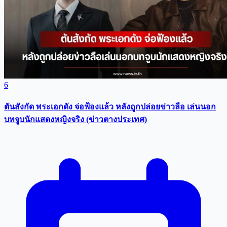
6
ตันสังกัด พระเอกดัง จ่อฟ้องแล้ว หลังถูกปล่อยข่าวลือ เล่นนอก
บทจูบนักแสดงหญิงจริง (ข่าวตางประเทศ)