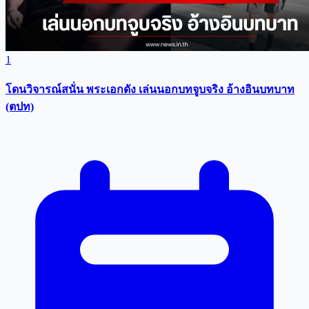
1
โดนวิจารณ์สนั่น พระเอกดัง เล่นนอกบทจูบจริง อ้างอินบทบาท
(ตปท)