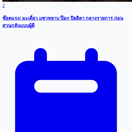
2
ช๊อตแรง! มะเดี่ยว แซวหยาบ ป๊อก ปิยธิดา กลางรายการ ก่อน
สวนกลับแบบผู้ดี