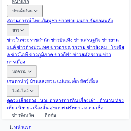
หน้าแรก
ประเด็นร้อน
สถานการณ์ ไทย-กัมพูชา
ข่าวพายุ ฝนตก
กันจอมพลัง
ข่าว
ข่าวในพระราชสำนัก
ข่าวบันเทิง
ข่าวเศรษฐกิจ
ข่าวยาน
ยนต์
ข่าวต่างประเทศ
ข่าวอาชญากรรม
ข่าวสังคม - โซเชีย
ล
ข่าวไอที
ข่าวภูมิภาค
ข่าวกีฬา
ข่าวสมัครงาน
ข่าว
การเมือง
บทความ
เกษตรน่ารู้
บ้านและสวน
แม่และเด็ก
สัตว์เลี้ยง
ไลฟ์สไตล์
ดูดวง
เสี่ยงดวง - หวย
อาหารการกิน
เรื่องเล่า - ตำนาน
ท่อง
เที่ยว
นิยาย - เรื่องสั้น
สุขภาพ
ศรัทธา - ความเชื่อ
ข่าวจังหวัด
ติดต่อ
หน้าแรก