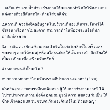
1.เตรียมตัว อาบน้ำชำระร่างกายให้สะอาด ทำจิตใจให้สงบ และ
แต่งกายด้วยสีสันสดใส (ห้ามใส่ชุดสีดำ)
2.สถานที่ ควรตั้งจิตอธิษฐานในบริเวณที่มองเห็นพระจันทร์ได้
ชัดเจน หรือหากไม่สะดวก สามารถทำในห้องพระหรือที่พัก
อาศัยที่สะอาด
3.การเงิน ควรจัดเตรียมกระเป๋าเงินใบเก่ง (เคลียร์ใบเสร็จและ
ของรกๆ ออกให้หมด) พร้อมใส่ธนบัตรให้เต็มกระเป๋า จัดเรียงให้
เป็นระเบียบ เพื่อเตรียมรับทรัพย์
4.บทสวดมนต์ ตั้งนะโม 3
จบกล่าวบทสวด: "โอมจันทรา ศศิประภา นะมาฮา" (3 จบ)
คำอธิษฐาน: "ขอบารมีเทพจันทรา ผู้ให้แสงสว่างยามราตรี ได้
โปรดประทานความมั่งคั่ง อุดมสมบูรณ์ ความสุขสงบ ร่มเย็น ให้
ข้าพเจ้าตลอด 30 วัน จวบจนวันพระจันทร์ใหม่ด้วยเทอญ"