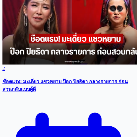
2
ช๊อตแรง! มะเดี่ยว แซวหยาบ ป๊อก ปิยธิดา กลางรายการ ก่อน
สวนกลับแบบผู้ดี