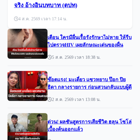
จริง อ้างอินบทบาท (ตปท)
4 ส.ค. 2569 เวลา 17:14 น.
เตือน ใครมีผื่นเรื้อรังรักษาไม่หาย ให้รีบ
ไปตรวจHIV เผยลักษณะเด่นของผื่น
5 ส.ค. 2569 เวลา 18:38 น.
ช๊อตแรง! มะเดี่ยว แซวหยาบ ป๊อก ปิย
ธิดา กลางรายการ ก่อนสวนกลับแบบผู้ดี
2 ส.ค. 2569 เวลา 13:08 น.
ด่วน! ผลชันสูตรการเสียชีวิต ฮลุน โซโล่
เบื้องต้นออกแล้ว