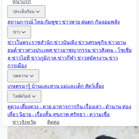
หน้าแรก
ประเด็นร้อน
สถานการณ์ ไทย-กัมพูชา
ข่าวพายุ ฝนตก
กันจอมพลัง
ข่าว
ข่าวในพระราชสำนัก
ข่าวบันเทิง
ข่าวเศรษฐกิจ
ข่าวยาน
ยนต์
ข่าวต่างประเทศ
ข่าวอาชญากรรม
ข่าวสังคม - โซเชีย
ล
ข่าวไอที
ข่าวภูมิภาค
ข่าวกีฬา
ข่าวสมัครงาน
ข่าว
การเมือง
บทความ
เกษตรน่ารู้
บ้านและสวน
แม่และเด็ก
สัตว์เลี้ยง
ไลฟ์สไตล์
ดูดวง
เสี่ยงดวง - หวย
อาหารการกิน
เรื่องเล่า - ตำนาน
ท่อง
เที่ยว
นิยาย - เรื่องสั้น
สุขภาพ
ศรัทธา - ความเชื่อ
ข่าวจังหวัด
ติดต่อ