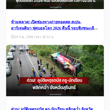
ห้ามพลาด! เปิดช่องทางถ่ายทอดสด สเปน-
อาร์เจนตินา ฟุตบอลโลก 2026 คืนนี้ รอบชิงชนะเลิศ
เวลา 02.00 น.
19 ก.ค. 2569 เวลา 20:12 น.
ด่วน! อุบัติเหตุรถบัส ครู-นักเรียน พลิกคว่ำ จังหวัด