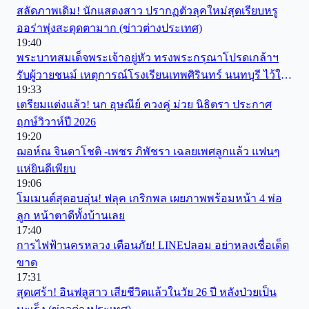
สลัดภาพเดิม! นักแสดงสาว ปรากฏตัวลุคใหม่สุดเรียบหรู
ออร่าพุ่งสะดุดตามาก (ข่าวต่างประเทศ)
19:40
พระบาทสมเด็จพระเจ้าอยู่หัว ทรงพระกรุณาโปรดเกล้าฯ
รับผู้วายชนม์ เหตุการณ์โรงเรียนเทพศิรินทร์ นนทบุรี ไว้ใน
19:33
พระบรมราชานุเคราะห์
เตรียมแต่งแล้ว! นก อุษณีย์ ควงคู่ ม่วย นิธิตรา ประกาศ
ฤกษ์วิวาห์ปี 2026
19:20
ฌอห์ณ จินดาโชติ -เพชร ภิพัชรา เฉลยเพศลูกแล้ว แฟนๆ
แห่ยินดีเพียบ
19:06
โมเมนต์สุดอบอุ่น! ฟลุค เกริกพล เผยภาพพร้อมหน้า 4 พ่อ
ลูก หน้าตาดีทั้งบ้านเลย
17:40
การไฟฟ้านครหลวง เตือนภัย! LINEปลอม อย่าหลงเชื่อเด็ด
ขาด
17:31
สุดเศร้า! อินฟลูสาว เสียชีวิตแล้วในวัย 26 ปี หลังป่วยเป็น