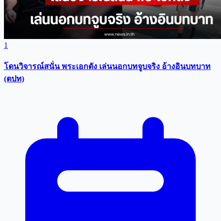
1
โดนวิจารณ์สนั่น พระเอกดัง เล่นนอกบทจูบจริง อ้างอินบทบาท
(ตปท)