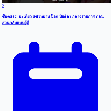
2
ช๊อตแรง! มะเดี่ยว แซวหยาบ ป๊อก ปิยธิดา กลางรายการ ก่อน
สวนกลับแบบผู้ดี