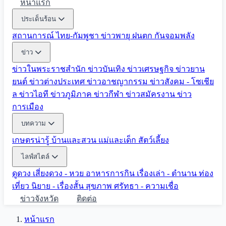
หน้าแรก
ประเด็นร้อน
สถานการณ์ ไทย-กัมพูชา
ข่าวพายุ ฝนตก
กันจอมพลัง
ข่าว
ข่าวในพระราชสำนัก
ข่าวบันเทิง
ข่าวเศรษฐกิจ
ข่าวยาน
ยนต์
ข่าวต่างประเทศ
ข่าวอาชญากรรม
ข่าวสังคม - โซเชีย
ล
ข่าวไอที
ข่าวภูมิภาค
ข่าวกีฬา
ข่าวสมัครงาน
ข่าว
การเมือง
บทความ
เกษตรน่ารู้
บ้านและสวน
แม่และเด็ก
สัตว์เลี้ยง
ไลฟ์สไตล์
ดูดวง
เสี่ยงดวง - หวย
อาหารการกิน
เรื่องเล่า - ตำนาน
ท่อง
เที่ยว
นิยาย - เรื่องสั้น
สุขภาพ
ศรัทธา - ความเชื่อ
ข่าวจังหวัด
ติดต่อ
หน้าแรก