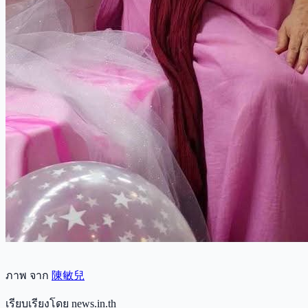
ภาพ จาก
陳敏兒
เรียบเรียงโดย news.in.th