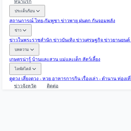
หน้าแรก
ประเด็นร้อน
สถานการณ์ ไทย-กัมพูชา
ข่าวพายุ ฝนตก
กันจอมพลัง
ข่าว
ข่าวในพระราชสำนัก
ข่าวบันเทิง
ข่าวเศรษฐกิจ
ข่าวยานยนต์
บทความ
เกษตรน่ารู้
บ้านและสวน
แม่และเด็ก
สัตว์เลี้ยง
ไลฟ์สไตล์
ดูดวง
เสี่ยงดวง - หวย
อาหารการกิน
เรื่องเล่า - ตำนาน
ท่องเท
ข่าวจังหวัด
ติดต่อ