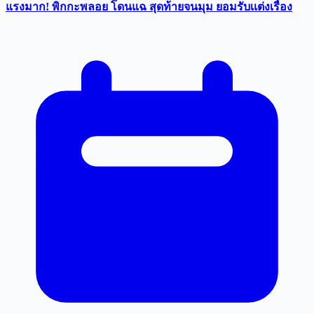
แรงมาก! พิกกะพลอย โดนแฉ สุดท้ายจนมุม ยอมรับเเต่งเรื่อง