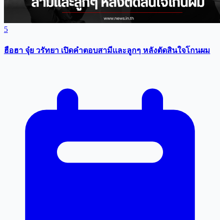
5
ฮือฮา จุ๋ย วรัทยา เปิดคำตอบสามีเเละลูกๆ หลังตัดสินใจโกนผม