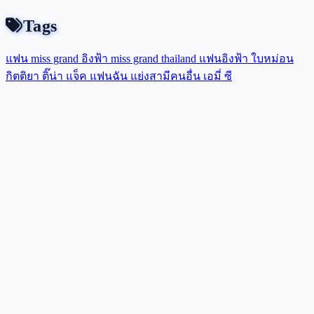
Tags
แฟน miss grand
อิงฟ้า
miss grand thailand
แฟนอิงฟ้า
ใบหม่อน
กิตติยา
ติ๊น่า
แจ็ค แฟนฉัน
แย่งสามีคนอื่น
เอมี่
ซี