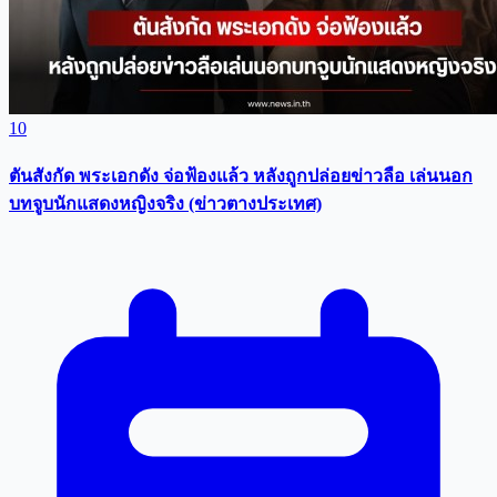
10
ตันสังกัด พระเอกดัง จ่อฟ้องแล้ว หลังถูกปล่อยข่าวลือ เล่นนอก
บทจูบนักแสดงหญิงจริง (ข่าวตางประเทศ)