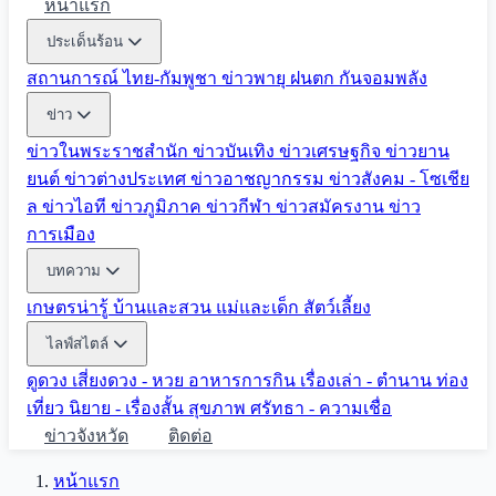
หน้าแรก
ประเด็นร้อน
สถานการณ์ ไทย-กัมพูชา
ข่าวพายุ ฝนตก
กันจอมพลัง
ข่าว
ข่าวในพระราชสำนัก
ข่าวบันเทิง
ข่าวเศรษฐกิจ
ข่าวยาน
ยนต์
ข่าวต่างประเทศ
ข่าวอาชญากรรม
ข่าวสังคม - โซเชีย
ล
ข่าวไอที
ข่าวภูมิภาค
ข่าวกีฬา
ข่าวสมัครงาน
ข่าว
การเมือง
บทความ
เกษตรน่ารู้
บ้านและสวน
แม่และเด็ก
สัตว์เลี้ยง
ไลฟ์สไตล์
ดูดวง
เสี่ยงดวง - หวย
อาหารการกิน
เรื่องเล่า - ตำนาน
ท่อง
เที่ยว
นิยาย - เรื่องสั้น
สุขภาพ
ศรัทธา - ความเชื่อ
ข่าวจังหวัด
ติดต่อ
หน้าแรก