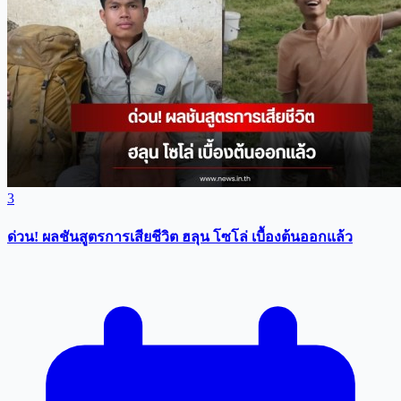
3
ด่วน! ผลชันสูตรการเสียชีวิต ฮลุน โซโล่ เบื้องต้นออกแล้ว