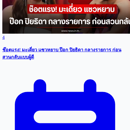
4
ช๊อตแรง! มะเดี่ยว แซวหยาบ ป๊อก ปิยธิดา กลางรายการ ก่อน
สวนกลับแบบผู้ดี