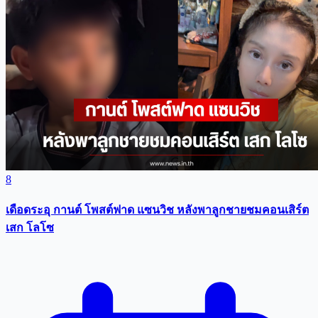
8
เดือดระอุ กานต์ โพสต์ฟาด แซนวิช หลังพาลูกชายชมคอนเสิร์ต
เสก โลโซ