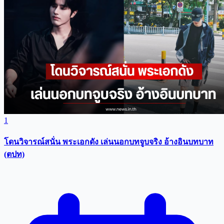
1
โดนวิจารณ์สนั่น พระเอกดัง เล่นนอกบทจูบจริง อ้างอินบทบาท
(ตปท)