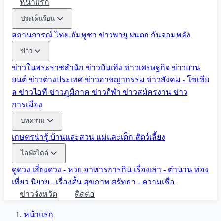
หน้าแรก
ประเด็นร้อน
สถานการณ์ ไทย-กัมพูชา
ข่าวพายุ ฝนตก
กันจอมพลัง
ข่าว
ข่าวในพระราชสำนัก
ข่าวบันเทิง
ข่าวเศรษฐกิจ
ข่าวยาน
ยนต์
ข่าวต่างประเทศ
ข่าวอาชญากรรม
ข่าวสังคม - โซเชีย
ล
ข่าวไอที
ข่าวภูมิภาค
ข่าวกีฬา
ข่าวสมัครงาน
ข่าว
การเมือง
บทความ
เกษตรน่ารู้
บ้านและสวน
แม่และเด็ก
สัตว์เลี้ยง
ไลฟ์สไตล์
ดูดวง
เสี่ยงดวง - หวย
อาหารการกิน
เรื่องเล่า - ตำนาน
ท่อง
เที่ยว
นิยาย - เรื่องสั้น
สุขภาพ
ศรัทธา - ความเชื่อ
ข่าวจังหวัด
ติดต่อ
หน้าแรก