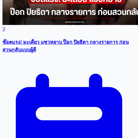
3
ช๊อตแรง! มะเดี่ยว แซวหยาบ ป๊อก ปิยธิดา กลางรายการ ก่อน
สวนกลับแบบผู้ดี