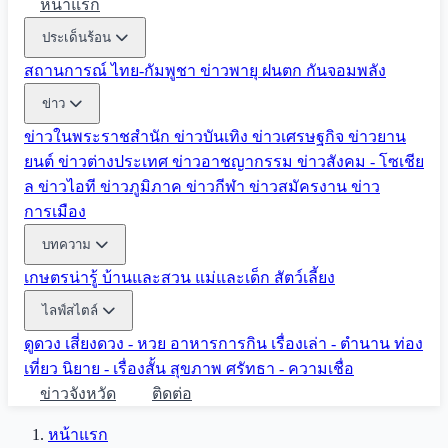
หน้าแรก
ประเด็นร้อน
สถานการณ์ ไทย-กัมพูชา
ข่าวพายุ ฝนตก
กันจอมพลัง
ข่าว
ข่าวในพระราชสำนัก
ข่าวบันเทิง
ข่าวเศรษฐกิจ
ข่าวยาน
ยนต์
ข่าวต่างประเทศ
ข่าวอาชญากรรม
ข่าวสังคม - โซเชีย
ล
ข่าวไอที
ข่าวภูมิภาค
ข่าวกีฬา
ข่าวสมัครงาน
ข่าว
การเมือง
บทความ
เกษตรน่ารู้
บ้านและสวน
แม่และเด็ก
สัตว์เลี้ยง
ไลฟ์สไตล์
ดูดวง
เสี่ยงดวง - หวย
อาหารการกิน
เรื่องเล่า - ตำนาน
ท่อง
เที่ยว
นิยาย - เรื่องสั้น
สุขภาพ
ศรัทธา - ความเชื่อ
ข่าวจังหวัด
ติดต่อ
หน้าแรก