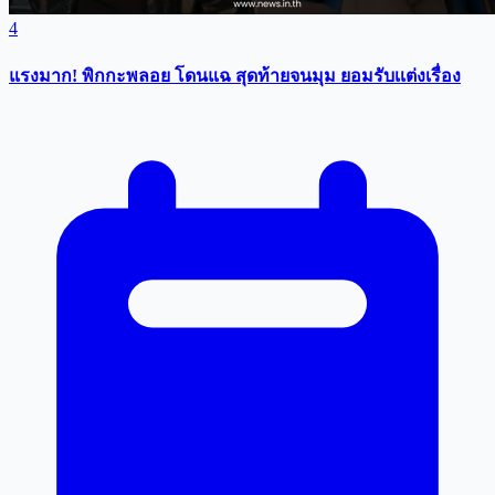
4
แรงมาก! พิกกะพลอย โดนแฉ สุดท้ายจนมุม ยอมรับเเต่งเรื่อง