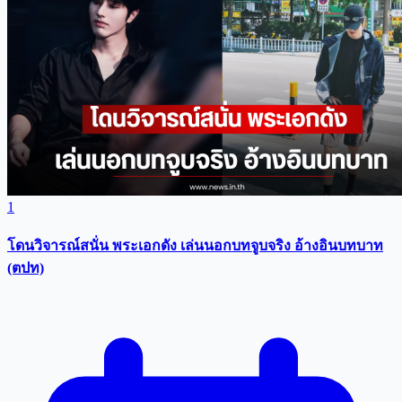
1
โดนวิจารณ์สนั่น พระเอกดัง เล่นนอกบทจูบจริง อ้างอินบทบาท
(ตปท)