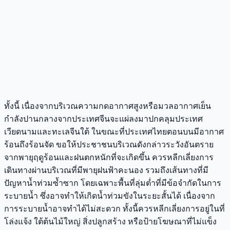
ทั้งนี้ เนื่องจากบริเวณความกดอากาศสูงหรือมวลอากาศเย็น
กำลังปานกลางจากประเทศจีนจะแผ่ลงมาปกคลุมประเทศ
เวียดนามและทะเลจีนใต้ ในขณะที่ประเทศไทยตอนบนมีอากาศ
ร้อนถึงร้อนจัด ขอให้ประชาชนบริเวณดังกล่าวระวังอันตราย
จากพายุฤดูร้อนและฝนตกหนักที่จะเกิดขึ้น ควรหลีกเลี่ยงการ
เดินทางผ่านบริเวณที่มีพายุฝนฟ้าคะนอง รวมถึงเส้นทางที่มี
ปัญหาน้ำท่วมซ้ำซาก โดยเฉพาะพื้นที่ลุ่มต่ำที่มีข้อจำกัดในการ
ระบายน้ำ ซึ่งอาจทำให้เกิดน้ำท่วมขังในระยะสั้นได้ เนื่องจาก
การระบายน้ำอาจทำได้ไม่สะดวก ทั้งนี้ควรหลีกเลี่ยงการอยู่ในที่
โล่งแจ้ง ใต้ต้นไม้ใหญ่ สิ่งปลูกสร้าง หรือป้ายโฆษณาที่ไม่แข็ง