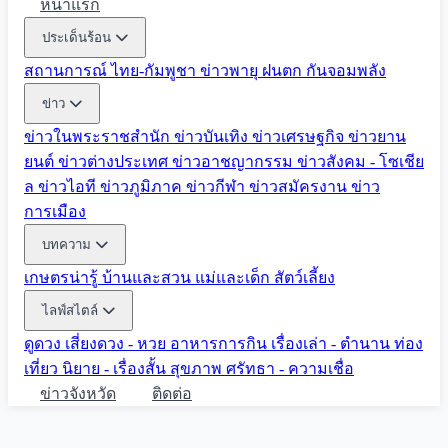
หน้าแรก
ประเด็นร้อน
สถานการณ์ ไทย-กัมพูชา
ข่าวพายุ ฝนตก
กันจอมพลัง
ข่าว
ข่าวในพระราชสำนัก
ข่าวบันเทิง
ข่าวเศรษฐกิจ
ข่าวยาน
ยนต์
ข่าวต่างประเทศ
ข่าวอาชญากรรม
ข่าวสังคม - โซเชีย
ล
ข่าวไอที
ข่าวภูมิภาค
ข่าวกีฬา
ข่าวสมัครงาน
ข่าว
การเมือง
บทความ
เกษตรน่ารู้
บ้านและสวน
แม่และเด็ก
สัตว์เลี้ยง
ไลฟ์สไตล์
ดูดวง
เสี่ยงดวง - หวย
อาหารการกิน
เรื่องเล่า - ตำนาน
ท่อง
เที่ยว
นิยาย - เรื่องสั้น
สุขภาพ
ศรัทธา - ความเชื่อ
ข่าวจังหวัด
ติดต่อ