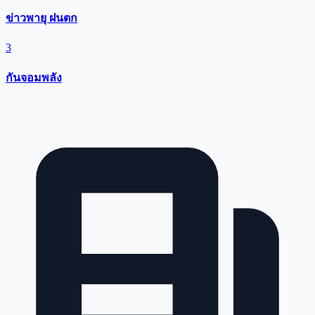
ข่าวพายุ ฝนตก
3
กันจอมพลัง