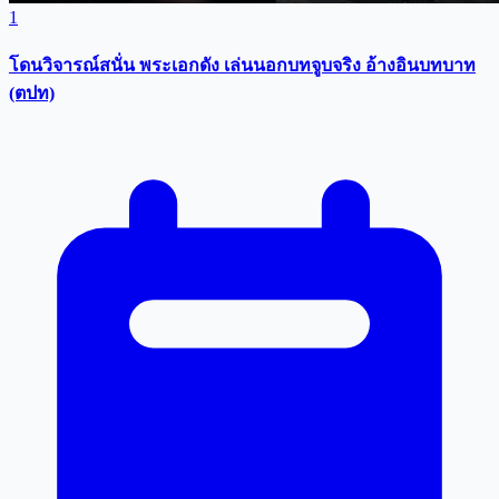
1
โดนวิจารณ์สนั่น พระเอกดัง เล่นนอกบทจูบจริง อ้างอินบทบาท
(ตปท)