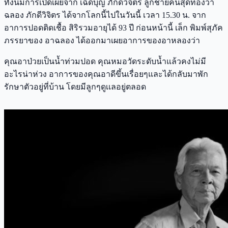
ทั้งนี้มีการเปิดเผยจาก เฉิดบุญ ภักดีวิจิตร ลูกชายคนสุดท้องว่า
ฉลอง ภักดีวิจิตร ได้จากโลกนี้ไปในวันนี้ เวลา 15.30 น. จาก
อาการปอดติดเชื้อ สิริรวมอายุได้ 93 ปี ก่อนหน้านี้ เล็ก พิมพ์สุภัค
ภรรยาของ อาฉลอง ได้ออกมาเผยอาการของอาหลองว่า
คุณอาป่วยเป็นน้ำท่วมปอด คุณหมอวัดระดับน้ำแล้วคงไม่มี
อะไรน่าห่วง อาการของคุณอาดีขึ้นเรื่อยๆและได้กลับมาพัก
รักษาตัวอยู่ที่บ้าน โดยมีลูกๆดูเเลอยู่ตลอด