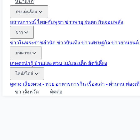
หน้าแรก
ประเด็นร้อน
สถานการณ์ ไทย-กัมพูชา
ข่าวพายุ ฝนตก
กันจอมพลัง
ข่าว
ข่าวในพระราชสำนัก
ข่าวบันเทิง
ข่าวเศรษฐกิจ
ข่าวยานยนต์
บทความ
เกษตรน่ารู้
บ้านและสวน
แม่และเด็ก
สัตว์เลี้ยง
ไลฟ์สไตล์
ดูดวง
เสี่ยงดวง - หวย
อาหารการกิน
เรื่องเล่า - ตำนาน
ท่องเท
ข่าวจังหวัด
ติดต่อ