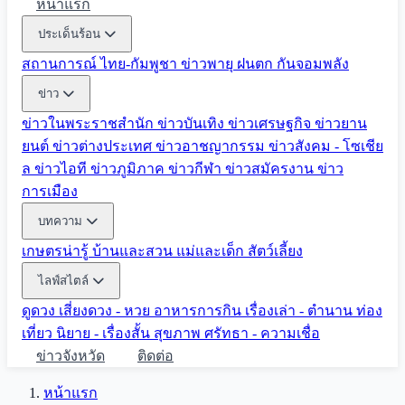
หน้าแรก
ประเด็นร้อน
สถานการณ์ ไทย-กัมพูชา
ข่าวพายุ ฝนตก
กันจอมพลัง
ข่าว
ข่าวในพระราชสำนัก
ข่าวบันเทิง
ข่าวเศรษฐกิจ
ข่าวยาน
ยนต์
ข่าวต่างประเทศ
ข่าวอาชญากรรม
ข่าวสังคม - โซเชีย
ล
ข่าวไอที
ข่าวภูมิภาค
ข่าวกีฬา
ข่าวสมัครงาน
ข่าว
การเมือง
บทความ
เกษตรน่ารู้
บ้านและสวน
แม่และเด็ก
สัตว์เลี้ยง
ไลฟ์สไตล์
ดูดวง
เสี่ยงดวง - หวย
อาหารการกิน
เรื่องเล่า - ตำนาน
ท่อง
เที่ยว
นิยาย - เรื่องสั้น
สุขภาพ
ศรัทธา - ความเชื่อ
ข่าวจังหวัด
ติดต่อ
หน้าแรก