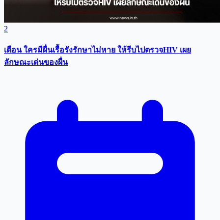
2
เตือน ใครมีผื่นเรื้อรังรักษาไม่หาย ให้รีบไปตรวจHIV เผย
ลักษณะเด่นของผื่น