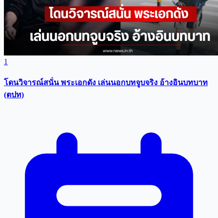
1
โดนวิจารณ์สนั่น พระเอกดัง เล่นนอกบทจูบจริง อ้างอินบทบาท
(ตปท)