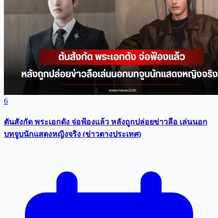
6
ตันสังกัด พระเอกดัง จ่อฟ้องแล้ว หลังถูกปล่อยข่าวลือ เล่นนอก
บทจูบนักแสดงหญิงจริง (ข่าวตางประเทศ)