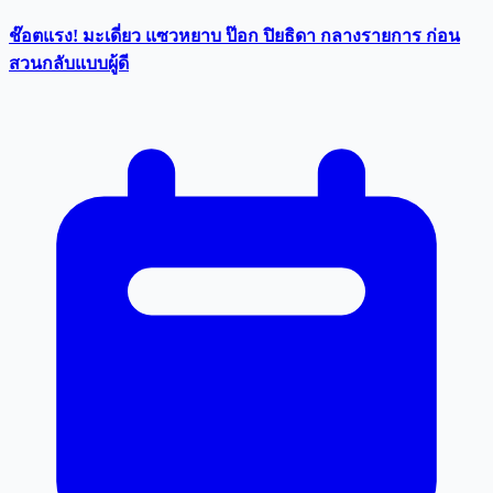
ช๊อตแรง! มะเดี่ยว แซวหยาบ ป๊อก ปิยธิดา กลางรายการ ก่อน
สวนกลับแบบผู้ดี