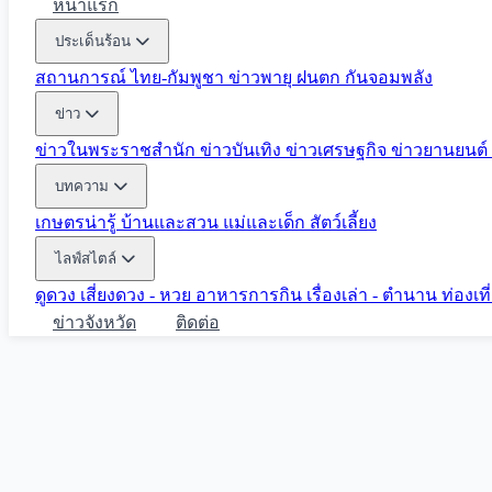
หน้าแรก
ประเด็นร้อน
สถานการณ์ ไทย-กัมพูชา
ข่าวพายุ ฝนตก
กันจอมพลัง
ข่าว
ข่าวในพระราชสำนัก
ข่าวบันเทิง
ข่าวเศรษฐกิจ
ข่าวยานยนต์
บทความ
เกษตรน่ารู้
บ้านและสวน
แม่และเด็ก
สัตว์เลี้ยง
ไลฟ์สไตล์
ดูดวง
เสี่ยงดวง - หวย
อาหารการกิน
เรื่องเล่า - ตำนาน
ท่องเท
ข่าวจังหวัด
ติดต่อ