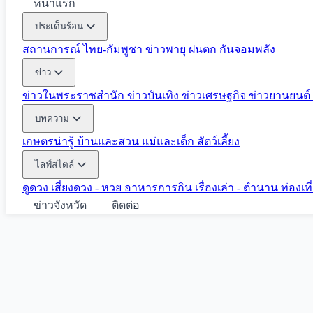
หน้าแรก
ประเด็นร้อน
สถานการณ์ ไทย-กัมพูชา
ข่าวพายุ ฝนตก
กันจอมพลัง
ข่าว
ข่าวในพระราชสำนัก
ข่าวบันเทิง
ข่าวเศรษฐกิจ
ข่าวยานยนต์
บทความ
เกษตรน่ารู้
บ้านและสวน
แม่และเด็ก
สัตว์เลี้ยง
ไลฟ์สไตล์
ดูดวง
เสี่ยงดวง - หวย
อาหารการกิน
เรื่องเล่า - ตำนาน
ท่องเท
ข่าวจังหวัด
ติดต่อ