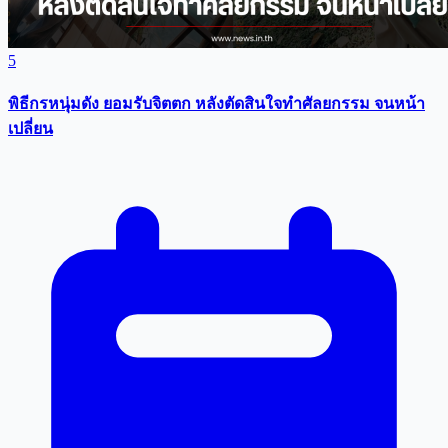
5
พิธีกรหนุ่มดัง ยอมรับจิตตก หลังตัดสินใจทำศัลยกรรม จนหน้า
เปลี่ยน