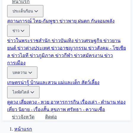
หน้าแรก
ประเด็นร้อน
สถานการณ์ ไทย-กัมพูชา
ข่าวพายุ ฝนตก
กันจอมพลัง
ข่าว
ข่าวในพระราชสำนัก
ข่าวบันเทิง
ข่าวเศรษฐกิจ
ข่าวยาน
ยนต์
ข่าวต่างประเทศ
ข่าวอาชญากรรม
ข่าวสังคม - โซเชีย
ล
ข่าวไอที
ข่าวภูมิภาค
ข่าวกีฬา
ข่าวสมัครงาน
ข่าว
การเมือง
บทความ
เกษตรน่ารู้
บ้านและสวน
แม่และเด็ก
สัตว์เลี้ยง
ไลฟ์สไตล์
ดูดวง
เสี่ยงดวง - หวย
อาหารการกิน
เรื่องเล่า - ตำนาน
ท่อง
เที่ยว
นิยาย - เรื่องสั้น
สุขภาพ
ศรัทธา - ความเชื่อ
ข่าวจังหวัด
ติดต่อ
หน้าแรก