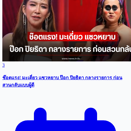
3
ช๊อตแรง! มะเดี่ยว แซวหยาบ ป๊อก ปิยธิดา กลางรายการ ก่อน
สวนกลับแบบผู้ดี