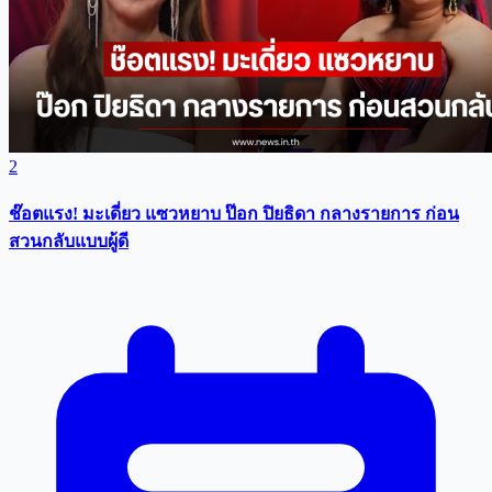
2
ช๊อตแรง! มะเดี่ยว แซวหยาบ ป๊อก ปิยธิดา กลางรายการ ก่อน
สวนกลับแบบผู้ดี