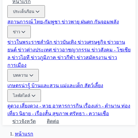
หน้าแรก
ประเด็นร้อน
สถานการณ์ ไทย-กัมพูชา
ข่าวพายุ ฝนตก
กันจอมพลัง
ข่าว
ข่าวในพระราชสำนัก
ข่าวบันเทิง
ข่าวเศรษฐกิจ
ข่าวยาน
ยนต์
ข่าวต่างประเทศ
ข่าวอาชญากรรม
ข่าวสังคม - โซเชีย
ล
ข่าวไอที
ข่าวภูมิภาค
ข่าวกีฬา
ข่าวสมัครงาน
ข่าว
การเมือง
บทความ
เกษตรน่ารู้
บ้านและสวน
แม่และเด็ก
สัตว์เลี้ยง
ไลฟ์สไตล์
ดูดวง
เสี่ยงดวง - หวย
อาหารการกิน
เรื่องเล่า - ตำนาน
ท่อง
เที่ยว
นิยาย - เรื่องสั้น
สุขภาพ
ศรัทธา - ความเชื่อ
ข่าวจังหวัด
ติดต่อ
หน้าแรก