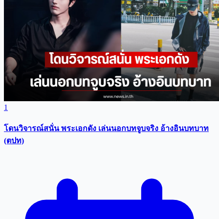
1
โดนวิจารณ์สนั่น พระเอกดัง เล่นนอกบทจูบจริง อ้างอินบทบาท
(ตปท)