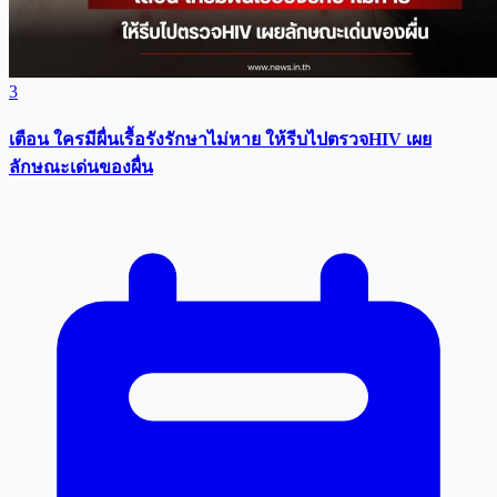
3
เตือน ใครมีผื่นเรื้อรังรักษาไม่หาย ให้รีบไปตรวจHIV เผย
ลักษณะเด่นของผื่น