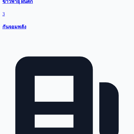
ข่าวพายุ ฝนตก
3
กันจอมพลัง