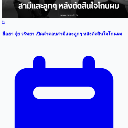
6
ฮือฮา จุ๋ย วรัทยา เปิดคำตอบสามีเเละลูกๆ หลังตัดสินใจโกนผม