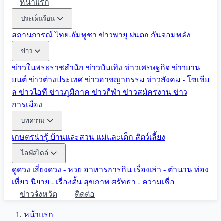
หน้าแรก
ประเด็นร้อน
สถานการณ์ ไทย-กัมพูชา
ข่าวพายุ ฝนตก
กันจอมพลัง
ข่าว
ข่าวในพระราชสำนัก
ข่าวบันเทิง
ข่าวเศรษฐกิจ
ข่าวยาน
ยนต์
ข่าวต่างประเทศ
ข่าวอาชญากรรม
ข่าวสังคม - โซเชีย
ล
ข่าวไอที
ข่าวภูมิภาค
ข่าวกีฬา
ข่าวสมัครงาน
ข่าว
การเมือง
บทความ
เกษตรน่ารู้
บ้านและสวน
แม่และเด็ก
สัตว์เลี้ยง
ไลฟ์สไตล์
ดูดวง
เสี่ยงดวง - หวย
อาหารการกิน
เรื่องเล่า - ตำนาน
ท่อง
เที่ยว
นิยาย - เรื่องสั้น
สุขภาพ
ศรัทธา - ความเชื่อ
ข่าวจังหวัด
ติดต่อ
หน้าแรก