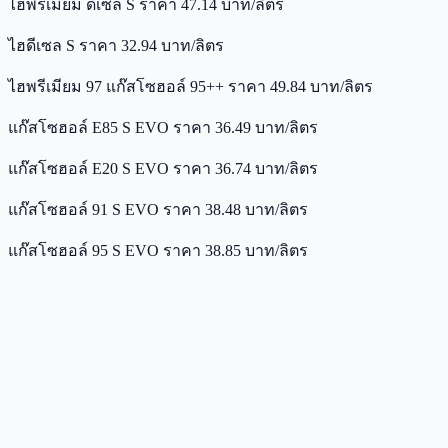
ไฮพรีเมียม ดีเซล S ราคา 47.14 บาท/ลิตร
ไฮดีเซล S ราคา 32.94 บาท/ลิตร
ไฮพรีเมียม 97 แก๊สโซฮอล์ 95++ ราคา 49.84 บาท/ลิตร
แก๊สโซฮอล์ E85 S EVO ราคา 36.49 บาท/ลิตร
แก๊สโซฮอล์ E20 S EVO ราคา 36.74 บาท/ลิตร
แก๊สโซฮอล์ 91 S EVO ราคา 38.48 บาท/ลิตร
แก๊สโซฮอล์ 95 S EVO ราคา 38.85 บาท/ลิตร