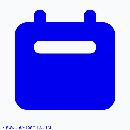
7 ส.ค. 2569 เวลา 12:23 น.