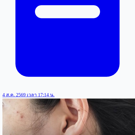
4 ส.ค. 2569 เวลา 17:14 น.