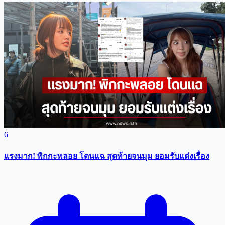
6
แรงมาก! พิกกะพลอย โดนแฉ สุดท้ายจนมุม ยอมรับเเต่งเรื่อง