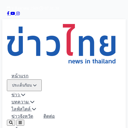
9 สิงหาคม 2569
07:31:35
หน้าแรก
ประเด็นร้อน
ข่าว
บทความ
ไลฟ์สไตล์
ข่าวจังหวัด
ติดต่อ