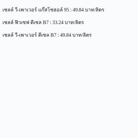
เชลล์ วี-เพาเวอร์ แก๊สโซฮอล์ 95 : 49.84 บาท/ลิตร
เชลล์ ฟิวเซฟ ดีเซล B7 : 33.24 บาท/ลิตร
เชลล์ วี-เพาเวอร์ ดีเซล B7 : 49.84 บาท/ลิตร