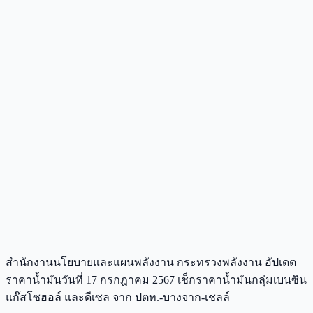
สำนักงานนโยบายและแผนพลังงาน กระทรวงพลังงาน อัปเดต
ราคาน้ำมันวันที่ 17 กรกฎาคม 2567 เช็กราคาน้ำมันกลุ่มเบนซิน
แก๊สโซฮอล์ และดีเซล จาก ปตท.-บางจาก-เชลล์