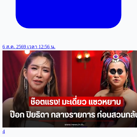
6 ส.ค. 2569 เวลา 12:56 น.
4