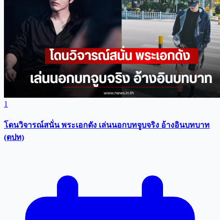
1
โดนวิจารณ์สนั่น พระเอกดัง เล่นนอกบทจูบจริง อ้างอินบทบาท
(ตปท)