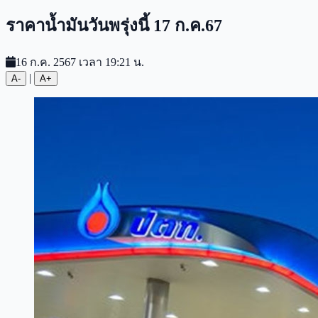
ราคาน้ำมันวันพรุ่งนี้ 17 ก.ค.67
16 ก.ค. 2567 เวลา 19:21 น.
|
A-
A+