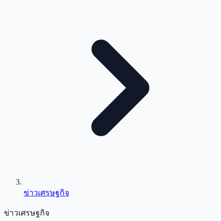
ข่าวเศรษฐกิจ
ข่าวเศรษฐกิจ