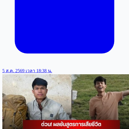
5 ส.ค. 2569 เวลา 18:38 น.