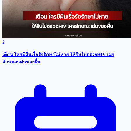
2
เตือน ใครมีผื่นเรื้อรังรักษาไม่หาย ให้รีบไปตรวจHIV เผย
ลักษณะเด่นของผื่น