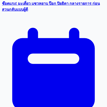
ช๊อตแรง! มะเดี่ยว แซวหยาบ ป๊อก ปิยธิดา กลางรายการ ก่อน
สวนกลับแบบผู้ดี