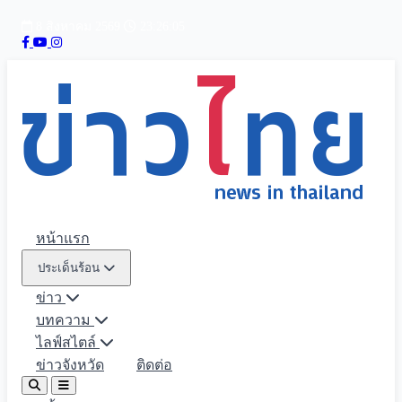
8 สิงหาคม 2569
23:26:07
หน้าแรก
ประเด็นร้อน
ข่าว
บทความ
ไลฟ์สไตล์
ข่าวจังหวัด
ติดต่อ