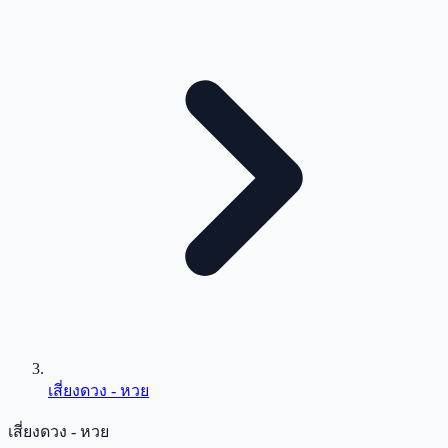
เสี่ยงดวง - หวย
เสี่ยงดวง - หวย