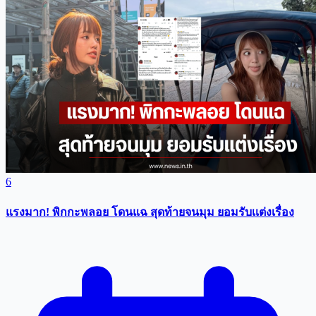
6
แรงมาก! พิกกะพลอย โดนแฉ สุดท้ายจนมุม ยอมรับเเต่งเรื่อง