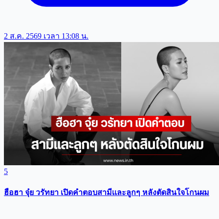
2 ส.ค. 2569 เวลา 13:08 น.
5
ฮือฮา จุ๋ย วรัทยา เปิดคำตอบสามีเเละลูกๆ หลังตัดสินใจโกนผม