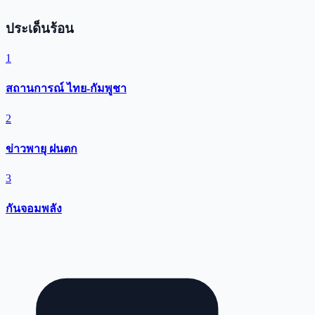
ประเด็นร้อน
1
สถานการณ์ ไทย-กัมพูชา
2
ข่าวพายุ ฝนตก
3
กันจอมพลัง