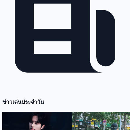
ข่าวเด่นประจำวัน