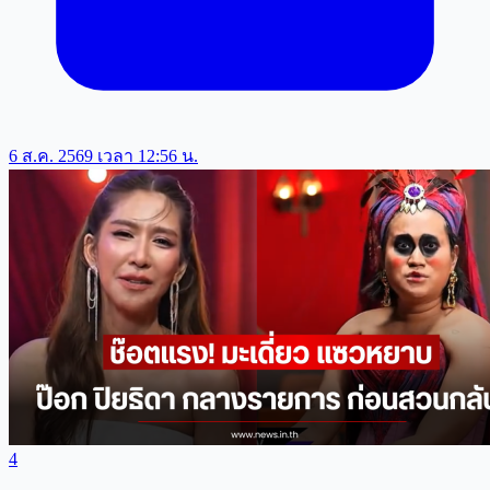
6 ส.ค. 2569 เวลา 12:56 น.
4