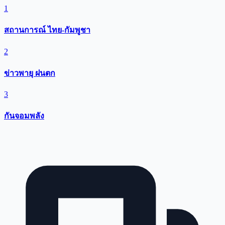
1
สถานการณ์ ไทย-กัมพูชา
2
ข่าวพายุ ฝนตก
3
กันจอมพลัง