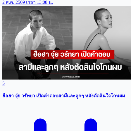
2 ส.ค. 2569 เวลา 13:08 น.
5
ฮือฮา จุ๋ย วรัทยา เปิดคำตอบสามีเเละลูกๆ หลังตัดสินใจโกนผม