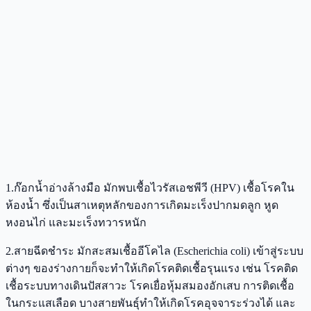
1.ก๊อกน้ำอ่างล้างมือ มักพบเชื้อไวรัสเอชพีวี (HPV) เชื้อโรคใน
ห้องน้ำ ซึ่งเป็นสาเหตุหลักของการเกิดมะเร็งปากมดลูก หูด
หงอนไก่ และมะเร็งทวารหนัก
2.สายฉีดชำระ มักสะสมเชื้ออีโคไล (Escherichia coli) เข้าสู่ระบบ
ต่างๆ ของร่างกายก็จะทําให้เกิดโรคติดเชื้อรุนแรง เช่น โรคติด
เชื้อระบบทางเดินปัสสาวะ โรคเยื่อหุ้มสมองอักเสบ การติดเชื้อ
ในกระแสเลือด บางสายพันธุ์ทําให้เกิดโรคอุจจาระร่วงได้ และ