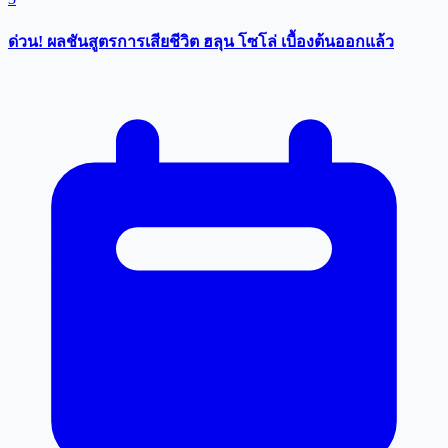
ด่วน! ผลชันสูตรการเสียชีวิต ฮลุน โซโล่ เบื้องต้นออกแล้ว