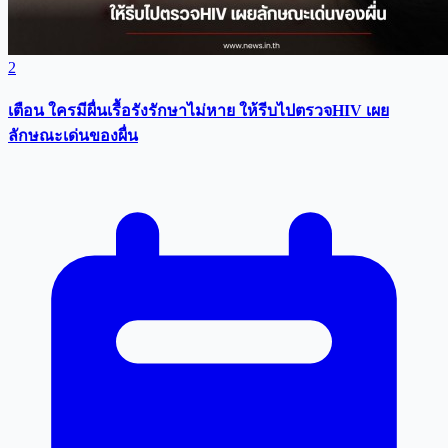
2
เตือน ใครมีผื่นเรื้อรังรักษาไม่หาย ให้รีบไปตรวจHIV เผย
ลักษณะเด่นของผื่น