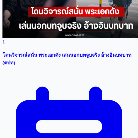
1
โดนวิจารณ์สนั่น พระเอกดัง เล่นนอกบทจูบจริง อ้างอินบทบาท
(ตปท)