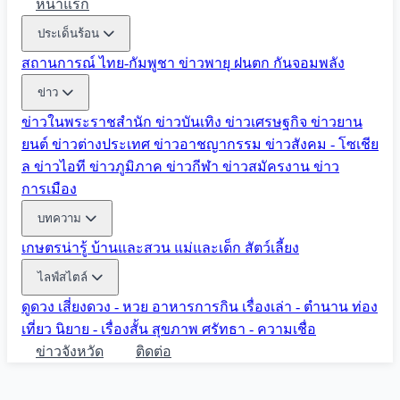
หน้าแรก
ประเด็นร้อน
สถานการณ์ ไทย-กัมพูชา
ข่าวพายุ ฝนตก
กันจอมพลัง
ข่าว
ข่าวในพระราชสำนัก
ข่าวบันเทิง
ข่าวเศรษฐกิจ
ข่าวยาน
ยนต์
ข่าวต่างประเทศ
ข่าวอาชญากรรม
ข่าวสังคม - โซเชีย
ล
ข่าวไอที
ข่าวภูมิภาค
ข่าวกีฬา
ข่าวสมัครงาน
ข่าว
การเมือง
บทความ
เกษตรน่ารู้
บ้านและสวน
แม่และเด็ก
สัตว์เลี้ยง
ไลฟ์สไตล์
ดูดวง
เสี่ยงดวง - หวย
อาหารการกิน
เรื่องเล่า - ตำนาน
ท่อง
เที่ยว
นิยาย - เรื่องสั้น
สุขภาพ
ศรัทธา - ความเชื่อ
ข่าวจังหวัด
ติดต่อ