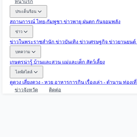
หน้าแรก
ประเด็นร้อน
สถานการณ์ ไทย-กัมพูชา
ข่าวพายุ ฝนตก
กันจอมพลัง
ข่าว
ข่าวในพระราชสำนัก
ข่าวบันเทิง
ข่าวเศรษฐกิจ
ข่าวยานยนต์
บทความ
เกษตรน่ารู้
บ้านและสวน
แม่และเด็ก
สัตว์เลี้ยง
ไลฟ์สไตล์
ดูดวง
เสี่ยงดวง - หวย
อาหารการกิน
เรื่องเล่า - ตำนาน
ท่องเท
ข่าวจังหวัด
ติดต่อ