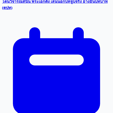
โดนวิจารณ์สนั่น พระเอกดัง เล่นนอกบทจูบจริง อ้างอินบทบาท
(ตปท)