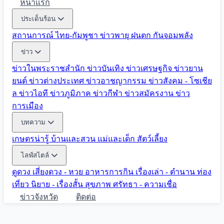
หน้าแรก
ประเด็นร้อน
สถานการณ์ ไทย-กัมพูชา
ข่าวพายุ ฝนตก
กันจอมพลัง
ข่าว
ข่าวในพระราชสำนัก
ข่าวบันเทิง
ข่าวเศรษฐกิจ
ข่าวยาน
ยนต์
ข่าวต่างประเทศ
ข่าวอาชญากรรม
ข่าวสังคม - โซเชีย
ล
ข่าวไอที
ข่าวภูมิภาค
ข่าวกีฬา
ข่าวสมัครงาน
ข่าว
การเมือง
บทความ
เกษตรน่ารู้
บ้านและสวน
แม่และเด็ก
สัตว์เลี้ยง
ไลฟ์สไตล์
ดูดวง
เสี่ยงดวง - หวย
อาหารการกิน
เรื่องเล่า - ตำนาน
ท่อง
เที่ยว
นิยาย - เรื่องสั้น
สุขภาพ
ศรัทธา - ความเชื่อ
ข่าวจังหวัด
ติดต่อ