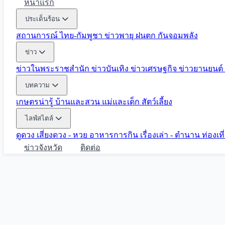
หน้าแรก
ประเด็นร้อน
สถานการณ์ ไทย-กัมพูชา
ข่าวพายุ ฝนตก
กันจอมพลัง
ข่าว
ข่าวในพระราชสำนัก
ข่าวบันเทิง
ข่าวเศรษฐกิจ
ข่าวยานยนต์
บทความ
เกษตรน่ารู้
บ้านและสวน
แม่และเด็ก
สัตว์เลี้ยง
ไลฟ์สไตล์
ดูดวง
เสี่ยงดวง - หวย
อาหารการกิน
เรื่องเล่า - ตำนาน
ท่องเท
ข่าวจังหวัด
ติดต่อ