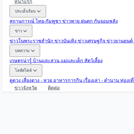
หน้าแรก
ประเด็นร้อน
สถานการณ์ ไทย-กัมพูชา
ข่าวพายุ ฝนตก
กันจอมพลัง
ข่าว
ข่าวในพระราชสำนัก
ข่าวบันเทิง
ข่าวเศรษฐกิจ
ข่าวยานยนต์
บทความ
เกษตรน่ารู้
บ้านและสวน
แม่และเด็ก
สัตว์เลี้ยง
ไลฟ์สไตล์
ดูดวง
เสี่ยงดวง - หวย
อาหารการกิน
เรื่องเล่า - ตำนาน
ท่องเท
ข่าวจังหวัด
ติดต่อ